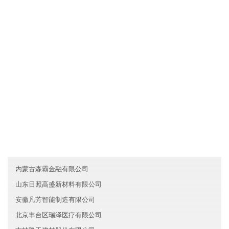
浙江拱墅区昌盛信息技术有限公司拥有先进的现代化生产设备和生
产工艺，确保产品品质不仅达到国家标准，而且优于国家标准；发
挥公司原材料采购优势和成本管控优势，使产品的性价比较优；直
接与国际和国内原材料生产厂家合作，确保原材料进货渠道都是来
自化工原料知名生产企业。
友情链接
湖北咸宁志腾机械有限公司
四川泸州伟业金融有限公司
河北捷谦服务有限公司
内蒙古森霸金融有限公司
山东日照高盛新材料有限公司
安徽凡芳智能制造有限公司
北京丰台区瑞泽医疗有限公司